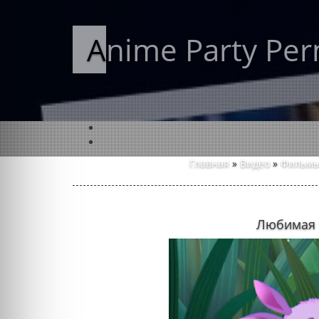
Anime Party Pe
Главная
»
Видео
»
Фильмы
Любимая 