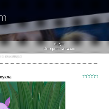
rm
Видео
Интернет-магазин
 и анимация
кукла