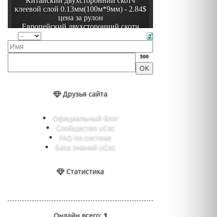
500
Друзья сайта
Официальный блог
Сообщество uCoz
FAQ по системе
База знаний uCoz
Статистика
Онлайн всего:
1