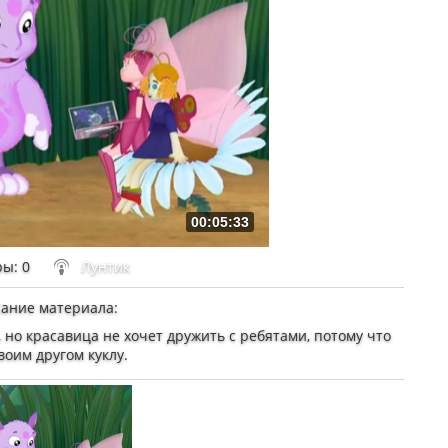
00:05:33
ры
: 0
Лунтик
ание материала
:
 но красавица не хочет дружить с ребятами, потому что
воим другом куклу.