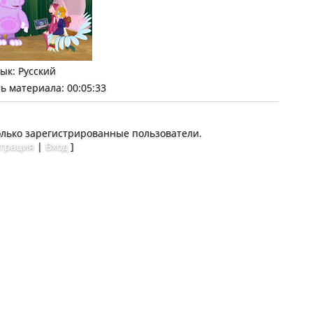
зык
: Русский
ь материала
: 00:05:33
олько зарегистрированные пользователи.
страция
|
Вход
]