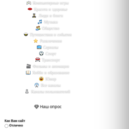
Компьютерные игры
Красота и здоровье
Люди и блоги
Музыка
Общество
Путешествия и события
Развлечения
Сериалы
Спорт
Транспорт
Фильмы и анимация
Хобби и образование
Юмор
Все каналы
Каналы пользователей
Наш опрос
Как Вам сайт
Отлично