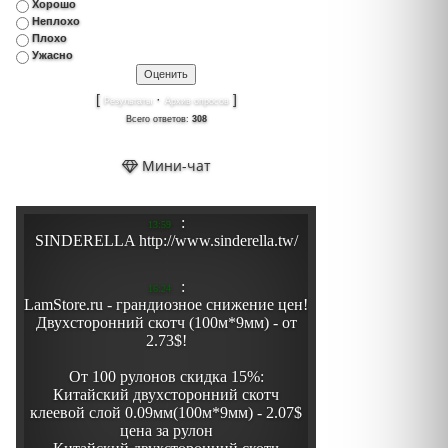
Хорошо
Неплохо
Плохо
Ужасно
[
·
]
Результаты
Архив опросов
Всего ответов:
308
Мини-чат