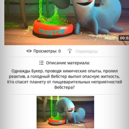
00:0
Просмотры
: 0
Гламперсы
Описание материала
:
Однажды Букер, проводя химические опыты, пролил
реактив, а голодный Вебстер выпил опасную житкость.
Кто спасет планету от пищеварительных неприятностей
Вебстера?