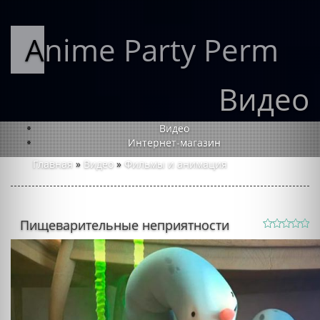
Anime Party Perm
Видео
Видео
Интернет-магазин
Главная
»
Видео
»
Фильмы и анимация
Пищеварительные неприятности