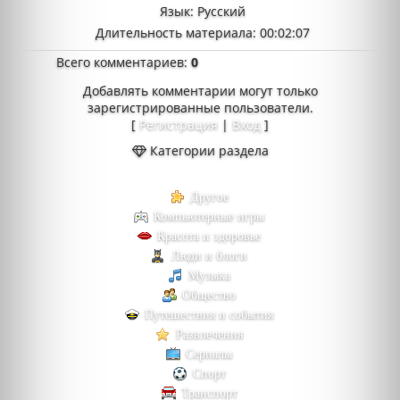
Язык
: Русский
Длительность материала
: 00:02:07
Всего комментариев
:
0
Добавлять комментарии могут только
зарегистрированные пользователи.
[
Регистрация
|
Вход
]
Категории раздела
Другое
Компьютерные игры
Красота и здоровье
Люди и блоги
Музыка
Общество
Путешествия и события
Развлечения
Сериалы
Спорт
Транспорт