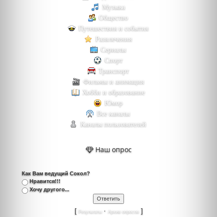
Музыка
Общество
Путешествия и события
Развлечения
Сериалы
Спорт
Транспорт
Фильмы и анимация
Хобби и образование
Юмор
Все каналы
Каналы пользователей
Наш опрос
Как Вам ведущий Сокол?
Нравится!!!
Хочу другого...
[
·
]
Результаты
Архив опросов