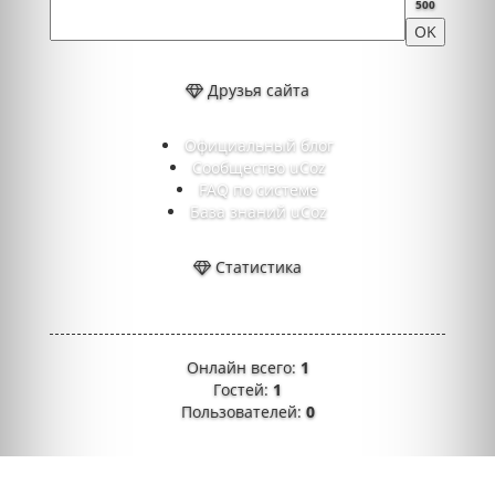
500
Друзья сайта
Официальный блог
Сообщество uCoz
FAQ по системе
База знаний uCoz
Статистика
Онлайн всего:
1
Гостей:
1
Пользователей:
0