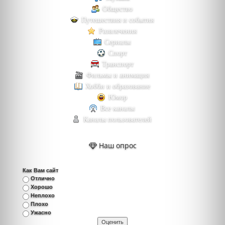
Общество
Путешествия и события
Развлечения
Сериалы
Спорт
Транспорт
Фильмы и анимация
Хобби и образование
Юмор
Все каналы
Каналы пользователей
Наш опрос
Как Вам сайт
Отлично
Хорошо
Неплохо
Плохо
Ужасно