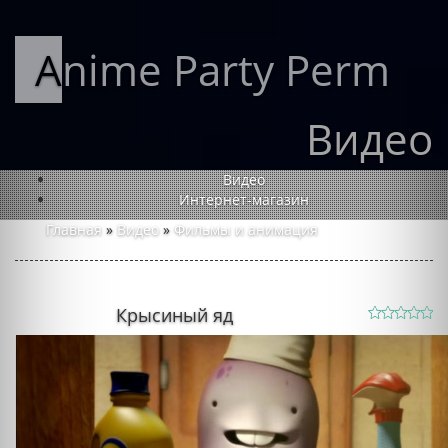
Anime Party Perm
Видео
Видео
Интернет-магазин
Главная
»
Видео
»
Фильмы и анимация
Крысиный яд