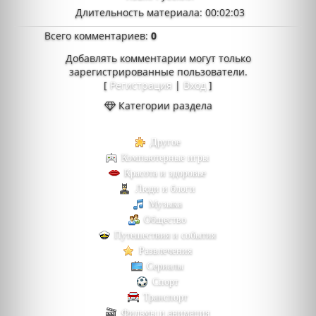
Длительность материала
: 00:02:03
Всего комментариев
:
0
Добавлять комментарии могут только
зарегистрированные пользователи.
[
Регистрация
|
Вход
]
Категории раздела
Другое
Компьютерные игры
Красота и здоровье
Люди и блоги
Музыка
Общество
Путешествия и события
Развлечения
Сериалы
Спорт
Транспорт
Фильмы и анимация