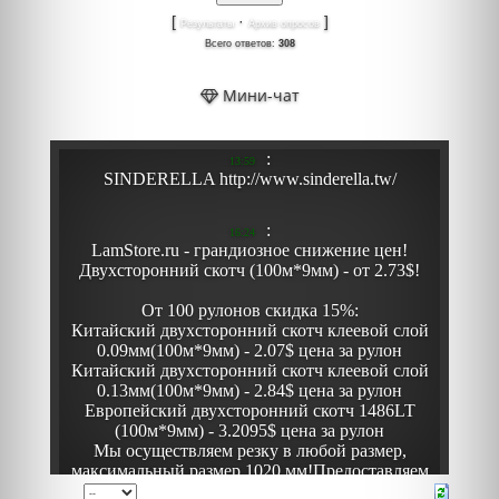
[
·
]
Результаты
Архив опросов
Всего ответов:
308
Мини-чат