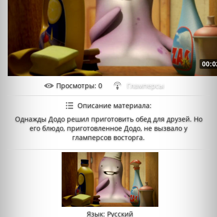
00:0
Просмотры
: 0
Гламперсы
Описание материала
:
Однажды Додо решил приготовить обед для друзей. Но
его блюдо, приготовленное Додо, не вызвало у
гламперсов восторга.
Язык
: Русский