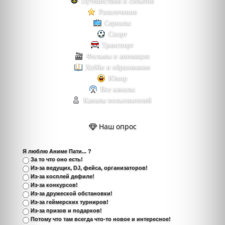
Путешествия и события
Развлечения
Сериалы
Спорт
Транспорт
Фильмы и анимация
Хобби и образование
Юмор
Все каналы
Каналы пользователей
Наш опрос
Я люблю Аниме Пати... ?
За то что оно есть!
Из-за ведущих, DJ, фейса, организаторов!
Из-за косплей дефиле!
Из-за конкурсов!
Из-за дружеской обстановки!
Из-за геймерских турниров!
Из-за призов и подарков!
Потому что там всегда что-то новое и интересное!