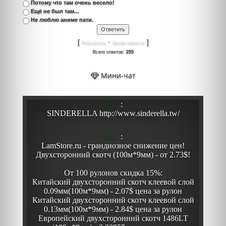
Потому что там очень весело!
Ещё не был там...
Не люблю аниме пати.
[
·
]
Результаты
Архив опросов
Всего ответов:
255
Мини-чат