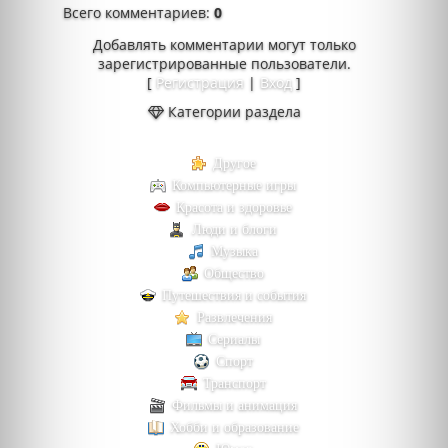
Всего комментариев
:
0
Добавлять комментарии могут только
зарегистрированные пользователи.
[
Регистрация
|
Вход
]
Категории раздела
Другое
Компьютерные игры
Красота и здоровье
Люди и блоги
Музыка
Общество
Путешествия и события
Развлечения
Сериалы
Спорт
Транспорт
Фильмы и анимация
Хобби и образование