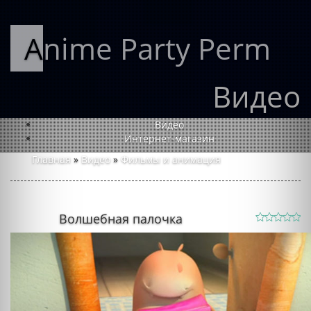
Anime Party Perm
Видео
Видео
Интернет-магазин
Главная
»
Видео
»
Фильмы и анимация
Волшебная палочка