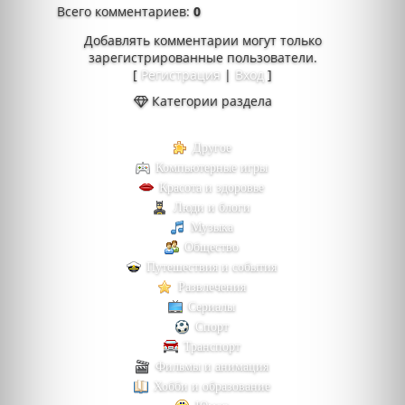
Всего комментариев
:
0
Добавлять комментарии могут только
зарегистрированные пользователи.
[
Регистрация
|
Вход
]
Категории раздела
Другое
Компьютерные игры
Красота и здоровье
Люди и блоги
Музыка
Общество
Путешествия и события
Развлечения
Сериалы
Спорт
Транспорт
Фильмы и анимация
Хобби и образование