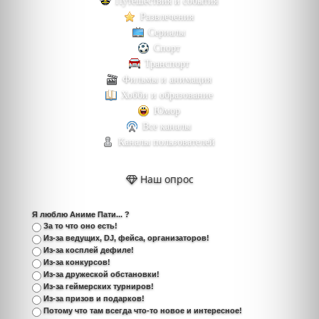
Путешествия и события
Развлечения
Сериалы
Спорт
Транспорт
Фильмы и анимация
Хобби и образование
Юмор
Все каналы
Каналы пользователей
Наш опрос
Я люблю Аниме Пати... ?
За то что оно есть!
Из-за ведущих, DJ, фейса, организаторов!
Из-за косплей дефиле!
Из-за конкурсов!
Из-за дружеской обстановки!
Из-за геймерских турниров!
Из-за призов и подарков!
Потому что там всегда что-то новое и интересное!