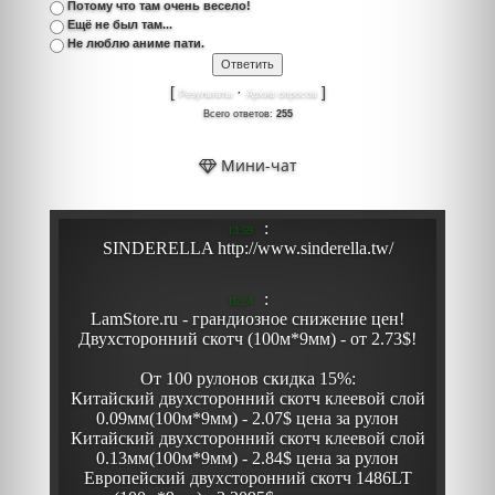
Потому что там очень весело!
Ещё не был там...
Не люблю аниме пати.
[
·
]
Результаты
Архив опросов
Всего ответов:
255
Мини-чат