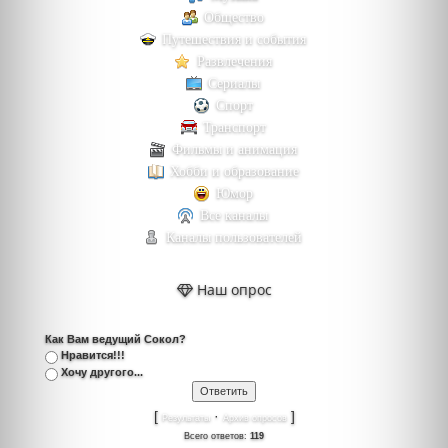
Общество
Путешествия и события
Развлечения
Сериалы
Спорт
Транспорт
Фильмы и анимация
Хобби и образование
Юмор
Все каналы
Каналы пользователей
Наш опрос
Как Вам ведущий Сокол?
Нравится!!!
Хочу другого...
[
·
]
Результаты
Архив опросов
Всего ответов:
119