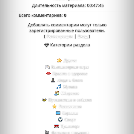
Длительность материала
: 00:47:45
Всего комментариев
:
0
Добавлять комментарии могут только
зарегистрированные пользователи.
[
Регистрация
|
Вход
]
Категории раздела
Другое
Компьютерные игры
Красота и здоровье
Люди и блоги
Музыка
Общество
Путешествия и события
Развлечения
Сериалы
Спорт
Транспорт
Фильмы и анимация