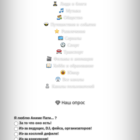
Люди и блоги
Музыка
Общество
Путешествия и события
Развлечения
Сериалы
Спорт
Транспорт
Фильмы и анимация
Хобби и образование
Юмор
Все каналы
Каналы пользователей
Наш опрос
Я люблю Аниме Пати... ?
За то что оно есть!
Из-за ведущих, DJ, фейса, организаторов!
Из-за косплей дефиле!
Из-за конкурсов!