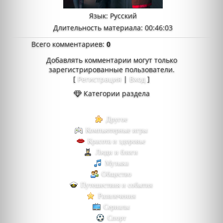
Язык
: Русский
Длительность материала
: 00:46:03
Всего комментариев
:
0
Добавлять комментарии могут только
зарегистрированные пользователи.
[
Регистрация
|
Вход
]
Категории раздела
Другое
Компьютерные игры
Красота и здоровье
Люди и блоги
Музыка
Общество
Путешествия и события
Развлечения
Сериалы
Спорт