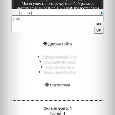
500
Друзья сайта
Официальный блог
Сообщество uCoz
FAQ по системе
База знаний uCoz
Статистика
Онлайн всего:
1
Гостей:
1