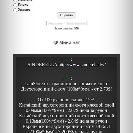
Плохо
Ужасно
[
·
]
Результаты
Архив опросов
Всего ответов:
308
Мини-чат