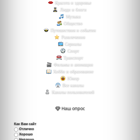
Красота и здоровье
Люди и блоги
Музыка
Общество
Путешествия и события
Развлечения
Сериалы
Спорт
Транспорт
Фильмы и анимация
Хобби и образование
Юмор
Все каналы
Каналы пользователей
Наш опрос
Как Вам сайт
Отлично
Хорошо
Неплохо