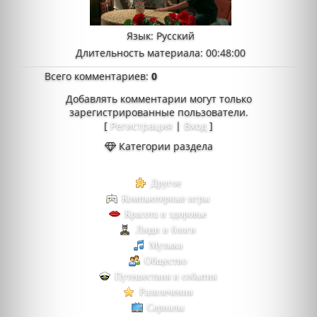
Язык
: Русский
Длительность материала
: 00:48:00
Всего комментариев
:
0
Добавлять комментарии могут только
зарегистрированные пользователи.
[
Регистрация
|
Вход
]
Категории раздела
Другое
Компьютерные игры
Красота и здоровье
Люди и блоги
Музыка
Общество
Путешествия и события
Развлечения
Сериалы