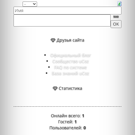
500
Друзья сайта
Официальный блог
Сообщество uCoz
FAQ по системе
База знаний uCoz
Статистика
Онлайн всего:
1
Гостей:
1
Пользователей:
0