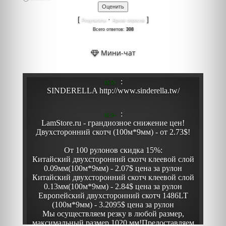
[
·
]
Результаты
Архив опросов
Всего ответов:
308
Мини-чат