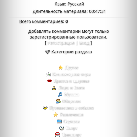
Язык
: Русский
Длительность материала
: 00:47:31
Всего комментариев
:
0
Добавлять комментарии могут только
зарегистрированные пользователи.
[
Регистрация
|
Вход
]
Категории раздела
Другое
Компьютерные игры
Красота и здоровье
Люди и блоги
Музыка
Общество
Путешествия и события
Развлечения
Сериалы
Спорт
Транспорт