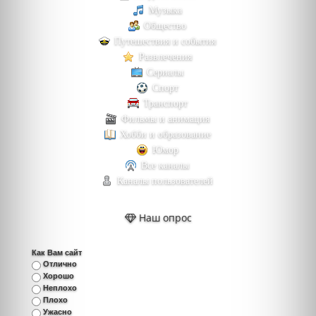
Музыка
Общество
Путешествия и события
Развлечения
Сериалы
Спорт
Транспорт
Фильмы и анимация
Хобби и образование
Юмор
Все каналы
Каналы пользователей
Наш опрос
Как Вам сайт
Отлично
Хорошо
Неплохо
Плохо
Ужасно