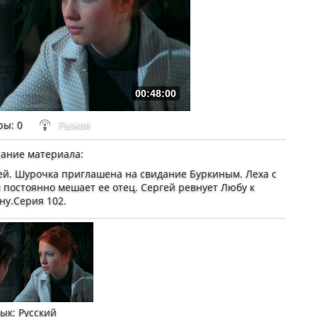
00:48:00
ры
: 0
Рыжая
ание материала
:
й. Шурочка приглашена на свидание Буркиным. Леха с
м постоянно мешает ее отец. Сергей ревнует Любу к
ну.Серия 102.
зык
: Русский