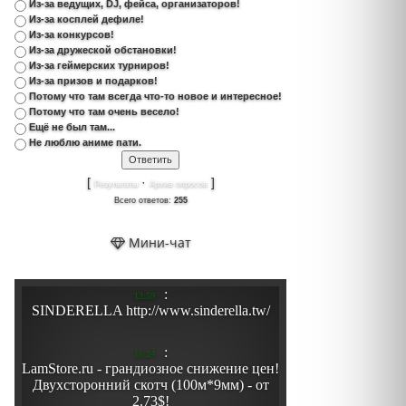
Из-за ведущих, DJ, фейса, организаторов!
Из-за косплей дефиле!
Из-за конкурсов!
Из-за дружеской обстановки!
Из-за геймерских турниров!
Из-за призов и подарков!
Потому что там всегда что-то новое и интересное!
Потому что там очень весело!
Ещё не был там...
Не люблю аниме пати.
[
·
]
Результаты
Архив опросов
Всего ответов:
255
Мини-чат