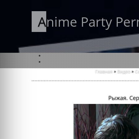
Anime Party Pe
Главная
»
Видео
»
С
Рыжая. Сер