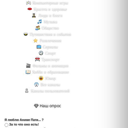
Компьютерные игры
Красота и здоровье
Люди и блоги
Музыка
Общество
Путешествия и события
Развлечения
Сериалы
Спорт
Транспорт
Фильмы и анимация
Хобби и образование
Юмор
Все каналы
Каналы пользователей
Наш опрос
Я люблю Аниме Пати... ?
За то что оно есть!