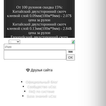
500
Друзья сайта
Официальный блог
Сообщество uCoz
FAQ по системе
База знаний uCoz