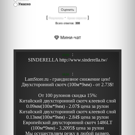
Ужасно
[
·
]
Результаты
Архив опросов
Всего ответов:
308
Мини-чат