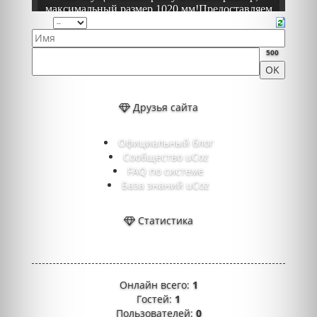
500
Друзья сайта
Официальный блог
Сообщество uCoz
FAQ по системе
База знаний uCoz
Статистика
Онлайн всего:
1
Гостей:
1
Пользователей:
0