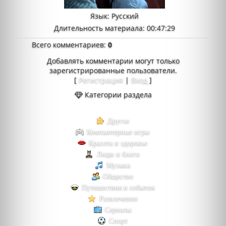
Язык
: Русский
Длительность материала
: 00:47:29
Всего комментариев
:
0
Добавлять комментарии могут только
зарегистрированные пользователи.
[
Регистрация
|
Вход
]
Категории раздела
Другое
Компьютерные игры
Красота и здоровье
Люди и блоги
Музыка
Общество
Путешествия и события
Развлечения
Сериалы
Спорт