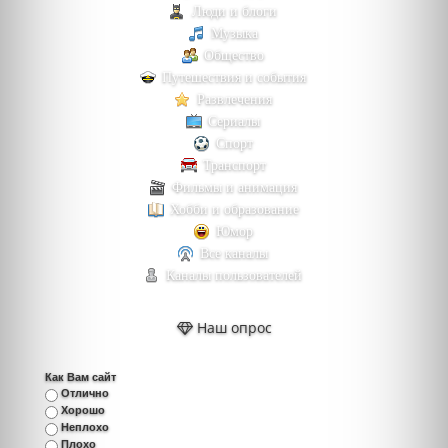
Люди и блоги
Музыка
Общество
Путешествия и события
Развлечения
Сериалы
Спорт
Транспорт
Фильмы и анимация
Хобби и образование
Юмор
Все каналы
Каналы пользователей
Наш опрос
Как Вам сайт
Отлично
Хорошо
Неплохо
Плохо