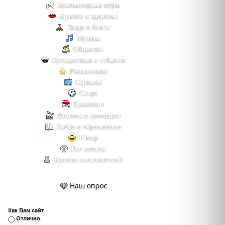
Компьютерные игры
Красота и здоровье
Люди и блоги
Музыка
Общество
Путешествия и события
Развлечения
Сериалы
Спорт
Транспорт
Фильмы и анимация
Хобби и образование
Юмор
Все каналы
Каналы пользователей
Наш опрос
Как Вам сайт
Отлично