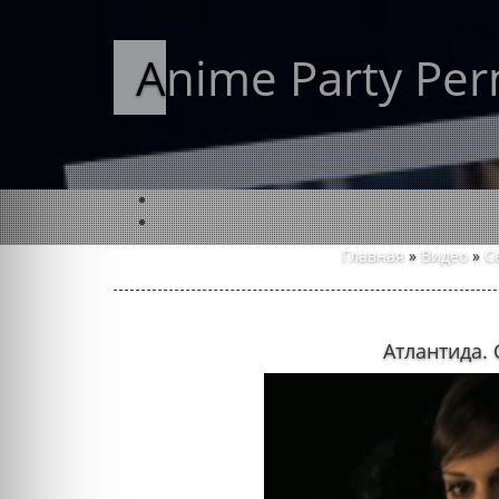
Anime Party Pe
Главная
»
Видео
»
С
Атлантида. 