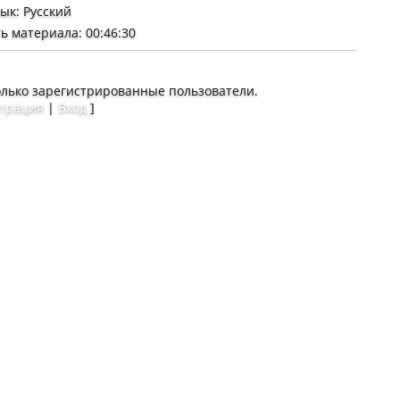
зык
: Русский
ь материала
: 00:46:30
олько зарегистрированные пользователи.
страция
|
Вход
]