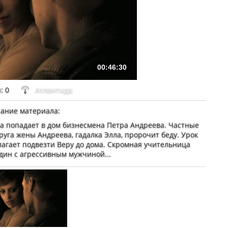
00:46:30
ы
: 0
Атлантида
ание материала
:
а попадает в дом бизнесмена Петра Андреева. Частные
руга жены Андреева, гадалка Элла, пророчит беду. Урок
лагает подвезти Веру до дома. Скромная учительница
дин с агрессивным мужчиной...