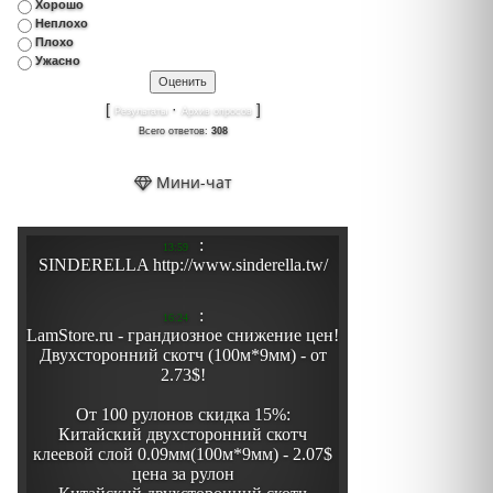
Хорошо
Неплохо
Плохо
Ужасно
[
·
]
Результаты
Архив опросов
Всего ответов:
308
Мини-чат