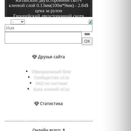
500
Друзья сайта
Официальный блог
Сообщество uCoz
FAQ по системе
База знаний uCoz
Статистика
Онлайн всего:
1