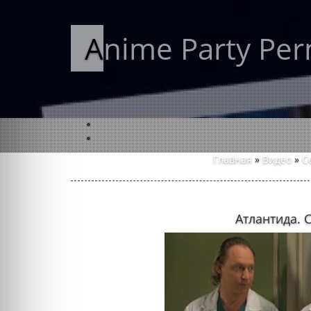
Anime Party Pe
Главная
»
Видео
»
С
Атлантида. 