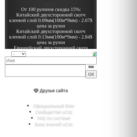
500
Друзья сайта
Официальный блог
Сообщество uCoz
FAQ по системе
База знаний uCoz