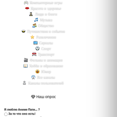
Компьютерные игры
Красота и здоровье
Люди и блоги
Музыка
Общество
Путешествия и события
Развлечения
Сериалы
Спорт
Транспорт
Фильмы и анимация
Хобби и образование
Юмор
Все каналы
Каналы пользователей
Наш опрос
Я люблю Аниме Пати... ?
За то что оно есть!