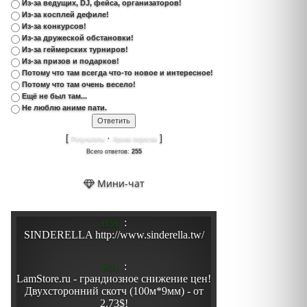
Из-за ведущих, DJ, фейса, организаторов!
Из-за косплей дефиле!
Из-за конкурсов!
Из-за дружеской обстановки!
Из-за геймерских турниров!
Из-за призов и подарков!
Потому что там всегда что-то новое и интересное!
Потому что там очень весело!
Ещё не был там...
Не люблю аниме пати.
[
·
]
Результаты
Архив опросов
Всего ответов:
255
Мини-чат