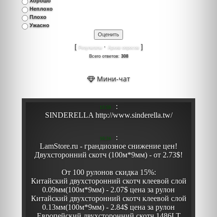
Хорошо
Неплохо
Плохо
Ужасно
[
·
]
Результаты
Архив опросов
Всего ответов:
308
Мини-чат