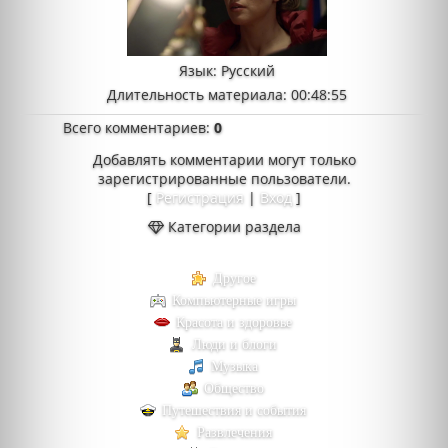
Язык
: Русский
Длительность материала
: 00:48:55
Всего комментариев
:
0
Добавлять комментарии могут только
зарегистрированные пользователи.
[
Регистрация
|
Вход
]
Категории раздела
Другое
Компьютерные игры
Красота и здоровье
Люди и блоги
Музыка
Общество
Путешествия и события
Развлечения