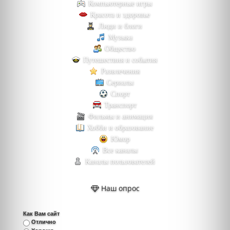
Компьютерные игры
Красота и здоровье
Люди и блоги
Музыка
Общество
Путешествия и события
Развлечения
Сериалы
Спорт
Транспорт
Фильмы и анимация
Хобби и образование
Юмор
Все каналы
Каналы пользователей
Наш опрос
Как Вам сайт
Отлично