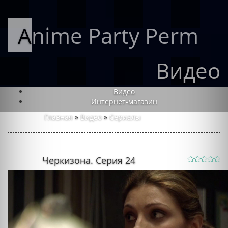
Anime Party Perm
Видео
Видео
Интернет-магазин
Главная
»
Видео
»
Сериалы
Черкизона. Серия 24