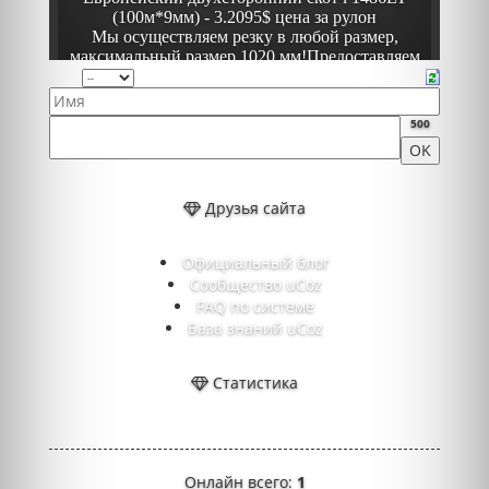
500
Друзья сайта
Официальный блог
Сообщество uCoz
FAQ по системе
База знаний uCoz
Статистика
Онлайн всего:
1