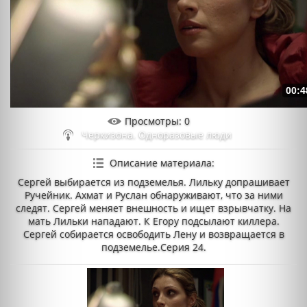
00:4
Просмотры
: 0
Черкизона. Одноразовые люди
Описание материала
:
Сергей выбирается из подземелья. Лильку допрашивает
Ручейник. Ахмат и Руслан обнаруживают, что за ними
следят. Сергей меняет внешность и ищет взрывчатку. На
мать Лильки нападают. К Егору подсылают киллера.
Сергей собирается освободить Лену и возвращается в
подземелье.Серия 24.