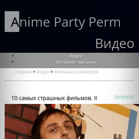
Anime Party Perm
Видео
Видео
Интернет-магазин
Главная
»
Видео
»
Фильмы и анимация
10 самых страшных фильмов. II