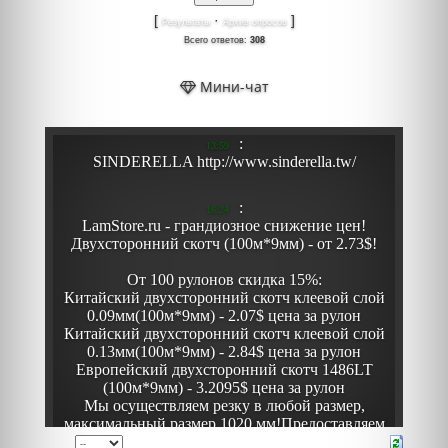
[
·
]
Результаты
Архив опросов
Всего ответов:
308
Мини-чат