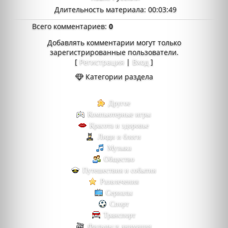
Длительность материала
: 00:03:49
Всего комментариев
:
0
Добавлять комментарии могут только
зарегистрированные пользователи.
[
Регистрация
|
Вход
]
Категории раздела
Другое
Компьютерные игры
Красота и здоровье
Люди и блоги
Музыка
Общество
Путешествия и события
Развлечения
Сериалы
Спорт
Транспорт
Фильмы и анимация