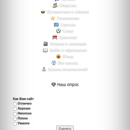
Общество
Путешествия и события
Развлечения
Сериалы
Спорт
Транспорт
Фильмы и анимация
Хобби и образование
Юмор
Все каналы
Каналы пользователей
Наш опрос
Как Вам сайт
Отлично
Хорошо
Неплохо
Плохо
Ужасно