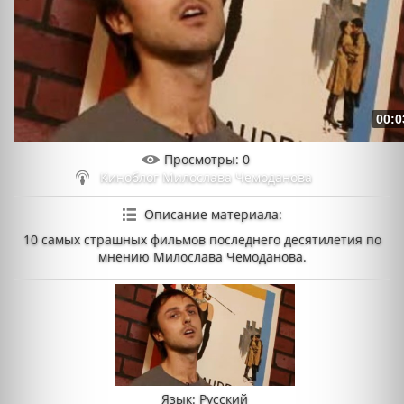
00:0
Просмотры
: 0
Киноблог Милослава Чемоданова
Описание материала
:
10 самых страшных фильмов последнего десятилетия по
мнению Милослава Чемоданова.
Язык
: Русский