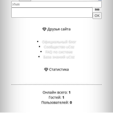
500
Друзья сайта
Официальный блог
Сообщество uCoz
FAQ по системе
База знаний uCoz
Статистика
Онлайн всего:
1
Гостей:
1
Пользователей:
0