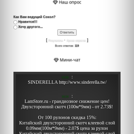
Наш опрос
Как Вам ведущий Сокол?
Нравится!!!
Хочу другого...
[
·
]
Результаты
Архив опросов
Всего ответов:
119
Мини-чат