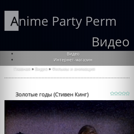
Anime Party Perm
Видео
Видео
Интернет-магазин
Главная
»
Видео
»
Фильмы и анимация
Золотые годы (Стивен Кинг)