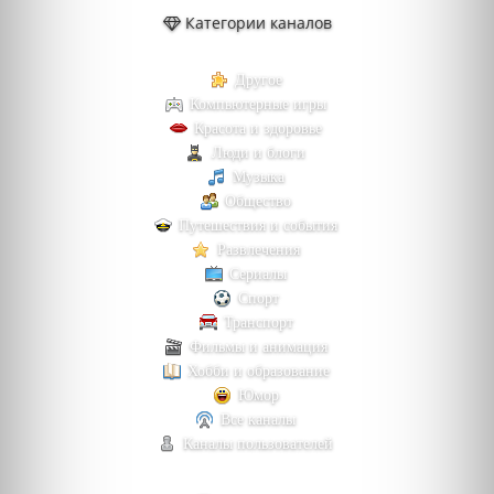
Категории каналов
Другое
Компьютерные игры
Красота и здоровье
Люди и блоги
Музыка
Общество
Путешествия и события
Развлечения
Сериалы
Спорт
Транспорт
Фильмы и анимация
Хобби и образование
Юмор
Все каналы
Каналы пользователей