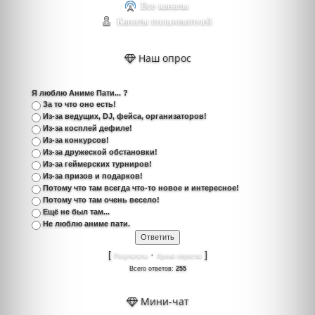
Все каналы
Каналы пользователей
Наш опрос
Я люблю Аниме Пати... ?
За то что оно есть!
Из-за ведущих, DJ, фейса, организаторов!
Из-за косплей дефиле!
Из-за конкурсов!
Из-за дружеской обстановки!
Из-за геймерских турниров!
Из-за призов и подарков!
Потому что там всегда что-то новое и интересное!
Потому что там очень весело!
Ещё не был там...
Не люблю аниме пати.
[
·
]
Результаты
Архив опросов
Всего ответов:
255
Мини-чат