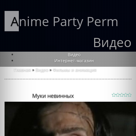
Anime Party Perm
Видео
Видео
Интернет-магазин
Главная
»
Видео
»
Фильмы и анимация
Муки невинных