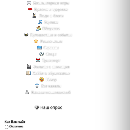
Компьютерные игры
Красота и здоровье
Люди и блоги
Музыка
Общество
Путешествия и события
Развлечения
Сериалы
Спорт
Транспорт
Фильмы и анимация
Хобби и образование
Юмор
Все каналы
Каналы пользователей
Наш опрос
Как Вам сайт
Отлично