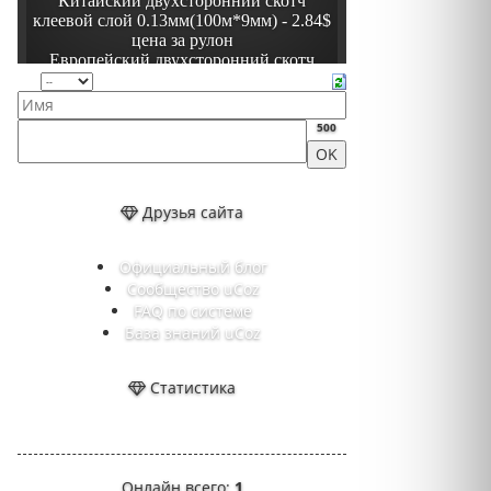
500
Друзья сайта
Официальный блог
Сообщество uCoz
FAQ по системе
База знаний uCoz
Статистика
Онлайн всего:
1