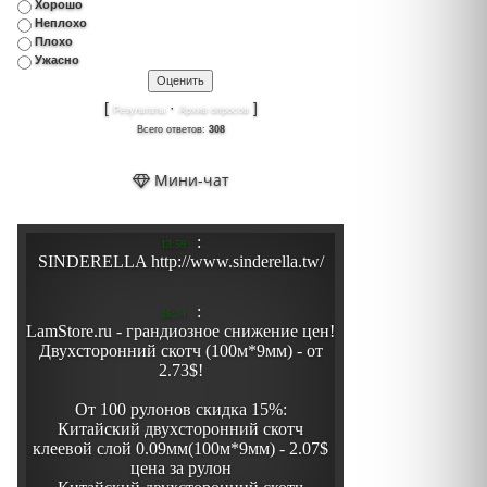
Хорошо
Неплохо
Плохо
Ужасно
[
·
]
Результаты
Архив опросов
Всего ответов:
308
Мини-чат