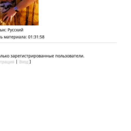
зык
: Русский
ь материала
: 01:31:58
олько зарегистрированные пользователи.
страция
|
Вход
]