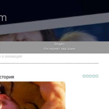
rm
Видео
Интернет-магазин
 и анимация
стория