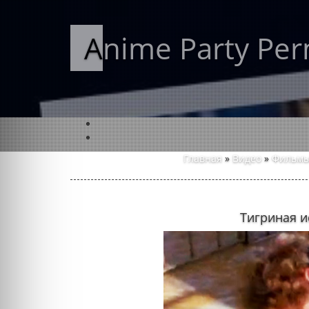
Anime Party Pe
Главная
»
Видео
»
Фильмы
Тигриная и