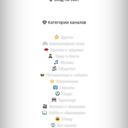
Категории каналов
Другое
Компьютерные игры
Красота и здоровье
Люди и блоги
Музыка
Общество
Путешествия и события
Развлечения
Сериалы
Спорт
Транспорт
Фильмы и анимация
Хобби и образование
Юмор
Все каналы