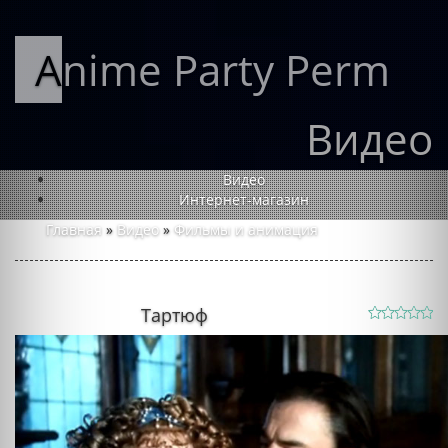
Anime Party Perm
Видео
Видео
Интернет-магазин
Главная
»
Видео
»
Фильмы и анимация
Тартюф