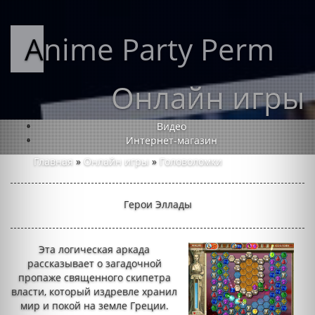
Anime Party Perm
Онлайн игры
Видео
Интернет-магазин
Главная
»
Онлайн игры
»
Головоломки
Герои Эллады
Эта логическая аркада
рассказывает о загадочной
пропаже священного скипетра
власти, который издревле хранил
мир и покой на земле Греции.