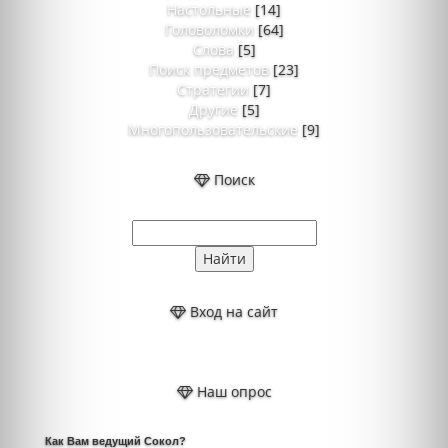
Настольные
[14]
Головоломки
[64]
Слова
[5]
Поиск предметов
[23]
Стратегии
[7]
Другие
[5]
Многопользовательские
[9]
Поиск
Вход на сайт
Наш опрос
Как Вам ведущий Сокол?