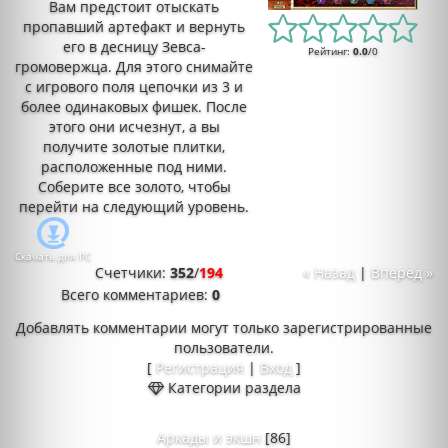
Вам предстоит отыскать
пропавший артефакт и вернуть
его в десницу Зевса-
Рейтинг
:
0.0
/
0
громовержца. Для этого снимайте
с игрового поля цепочки из 3 и
более одинаковых фишек. После
этого они исчезнут, а вы
получите золотые плитки,
расположенные под ними.
Соберите все золото, чтобы
перейти на следующий уровень.
Скачать для
PC
Счетчики
:
352
/
194
« Назад
|
Вперед »
Всего комментариев
:
0
Добавлять комментарии могут только зарегистрированные
пользователи.
[
Регистрация
|
Вход
]
Категории раздела
Аркады и экшн
[86]