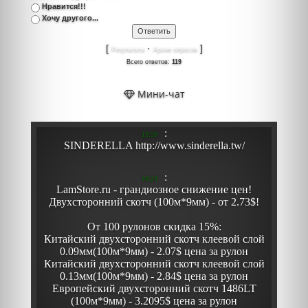
Нравится!!!
Хочу другого...
[
·
]
Результаты
Архив опросов
Всего ответов:
119
Мини-чат