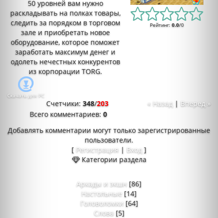
50 уровней вам нужно
раскладывать на полках товары,
следить за порядком в торговом
Рейтинг
:
0.0
/
0
зале и приобретать новое
оборудование, которое поможет
заработать максимум денег и
одолеть нечестных конкурентов
из корпорации TORG.
Скачать для
PC
Счетчики
:
348
/
203
« Назад
|
Вперед »
Всего комментариев
:
0
Добавлять комментарии могут только зарегистрированные
пользователи.
[
Регистрация
|
Вход
]
Категории раздела
Аркады и экшн
[86]
Настольные
[14]
Головоломки
[64]
Слова
[5]