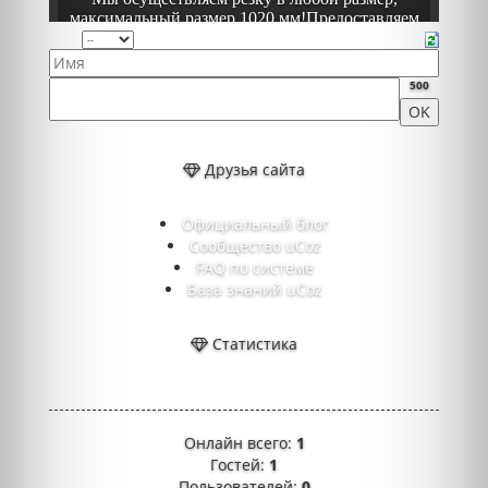
500
Друзья сайта
Официальный блог
Сообщество uCoz
FAQ по системе
База знаний uCoz
Статистика
Онлайн всего:
1
Гостей:
1
Пользователей:
0