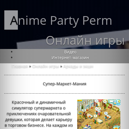
Anime Party Perm
Онлайн игры
Видео
Интернет-магазин
Главная
»
Онлайн игры
»
Аркады и экшн
Супер-Маркет-Мания
Красочный и динамичный
симулятор супермаркета о
приключениях очаровательной
девушки, которая делает карьеру
в торговом бизнесе. На каждом из