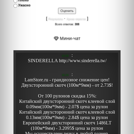
Плохо
Ужасно
[
·
]
Результаты
Архив опросов
Всего ответов:
308
Мини-чат