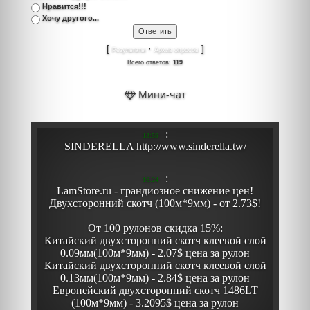
Нравится!!!
Хочу другого...
[
·
]
Результаты
Архив опросов
Всего ответов:
119
Мини-чат