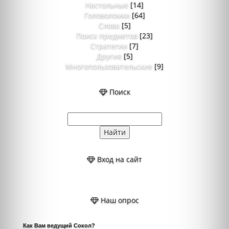
Настольные
[14]
Головоломки
[64]
Слова
[5]
Поиск предметов
[23]
Стратегии
[7]
Другие
[5]
Многопользовательские
[9]
Поиск
Вход на сайт
Наш опрос
Как Вам ведущий Сокол?