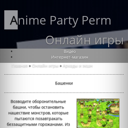
Anime Party Perm
Онлайн игры
Видео
Интернет-магазин
Главная
»
Онлайн игры
»
Аркады и экшн
Башенки
Возводите оборонительные
башни, чтобы остановить
нашествие монстров, которые
пытаются позавтракать
беззащитными горожанами. Из