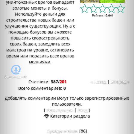
уничтоженных врагов выпадают
золотые монеты и бонусы.
Используйте деньги для
Рейтинг
:
0.0
/
0
строительства новых башен или
улучшения существующих. Ну а с
помощью бонусов вы сможете
повысить скорострельность
своих башен, замедлить всех
монстров на уровне, остановить
время или поразить всех врагов
молниями.
Скачать для
PC
Счетчики
:
387
/
201
« Назад
|
Вперед »
Всего комментариев
:
0
Добавлять комментарии могут только зарегистрированные
пользователи.
[
Регистрация
|
Вход
]
Категории раздела
Аркады и экшн
[86]